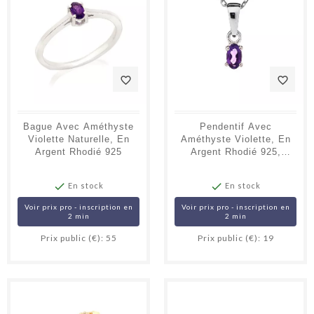
favorite_border
favorite_border
Bague Avec Améthyste
Pendentif Avec
Violette Naturelle, En
Améthyste Violette, En
Argent Rhodié 925
Argent Rhodié 925,
Hauteur 0,5+0,7 Cm


En stock
En stock
Voir prix pro - inscription en
Voir prix pro - inscription en
2 min
2 min
Prix public (€): 55
Prix public (€): 19