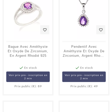
favorite_border
favorite_border
(1 avis)
Bague Avec Améthyste
Pendentif Avec
Et Oxyde De Zirconium,
Améthyste Et Oxyde De
En Argent Rhodié 925
Zirconium, Argent Rhodié
925, 1,2+0,7 Cm


En stock
En stock
Voir prix pro - inscription en
Voir prix pro - inscription en
2 min
2 min
Prix public (€): 89
Prix public (€): 49