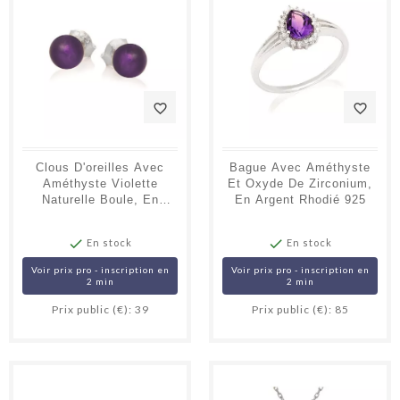
favorite_border
favorite_border
Clous D'oreilles Avec
Bague Avec Améthyste
Améthyste Violette
Et Oxyde De Zirconium,
Naturelle Boule, En
En Argent Rhodié 925
Argent Rhodié 925


En stock
En stock
Voir prix pro - inscription en
Voir prix pro - inscription en
2 min
2 min
Prix public (€): 39
Prix public (€): 85