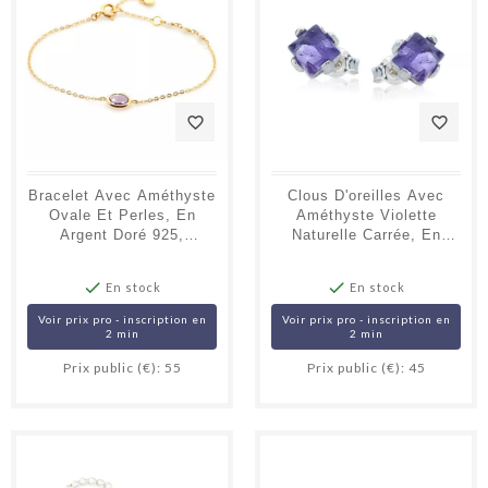
favorite_border
favorite_border
Bracelet Avec Améthyste
Clous D'oreilles Avec
Ovale Et Perles, En
Améthyste Violette
Argent Doré 925,
Naturelle Carrée, En
Longueur 15+3 Cm
Argent Rhodié 925


En stock
En stock
Voir prix pro - inscription en
Voir prix pro - inscription en
2 min
2 min
Prix public (€): 55
Prix public (€): 45