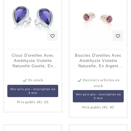
favorite_border
favorite_border
Clous D'oreilles Avec
Boucles D'oreilles Avec
Améthyste Violette
Améthyste Violette
Naturelle Goutte, En
Naturelle, En Argent
Argent Rhodié 925
Rhodié 925


En stock
Derniers articles en
stock
Voir prix pro - inscription en
2 min
Voir prix pro - inscription en
2 min
Prix public (€): 65
Prix public (€): 45