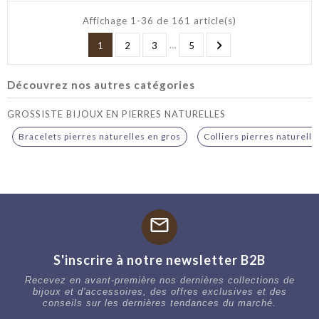
Affichage 1-36 de 161 article(s)

…
1
2
3
5
Découvrez nos autres catégories
GROSSISTE BIJOUX EN PIERRES NATURELLES
Bracelets pierres naturelles en gros
Colliers pierres naturelle
mail
S'inscrire à notre newsletter B2B
Recevez en avant-première nos dernières collections de
bijoux et d'accessoires, des offres exclusives et des
conseils sur les dernières tendances du marché.