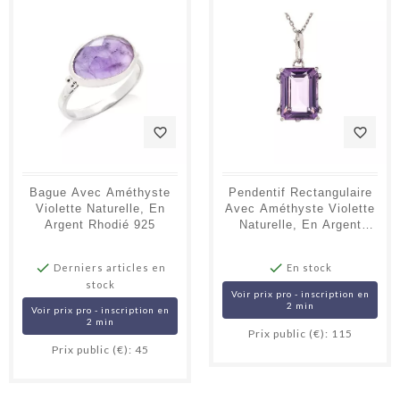
favorite_border
favorite_border
Bague Avec Améthyste
Pendentif Rectangulaire
Violette Naturelle, En
Avec Améthyste Violette
Argent Rhodié 925
Naturelle, En Argent
Rhodié 925


Derniers articles en
En stock
stock
Voir prix pro - inscription en
2 min
Voir prix pro - inscription en
2 min
Prix public (€): 115
Prix public (€): 45