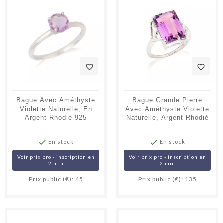
favorite_border
favorite_border
Bague Avec Améthyste
Bague Grande Pierre
Violette Naturelle, En
Avec Améthyste Violette
Argent Rhodié 925
Naturelle, Argent Rhodié


En stock
En stock
Voir prix pro - inscription en
Voir prix pro - inscription en
2 min
2 min
Prix public (€): 45
Prix public (€): 135