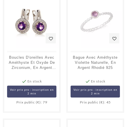
favorite_border
favorite_border
Boucles D'oreilles Avec
Bague Avec Améthyste
Améthyste Et Oxyde De
Violette Naturelle, En
Zirconium, En Argent
Argent Rhodié 925
Rhodié 925


En stock
En stock
Voir prix pro - inscription en
Voir prix pro - inscription en
2 min
2 min
Prix public (€): 79
Prix public (€): 45