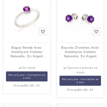
favorite_border
favorite_border
Bague Ronde Avec
Boucles D'oreilles Avec
Améthyste Violette
Améthyste Violette
Naturelle, En Argent
Naturelle, En Argent
Rhodié 925
Rhodié 925


En stock
Derniers articles en
stock
Voir prix pro - inscription en
2 min
Voir prix pro - inscription en
2 min
Prix public (€): 55
Prix public (€): 35