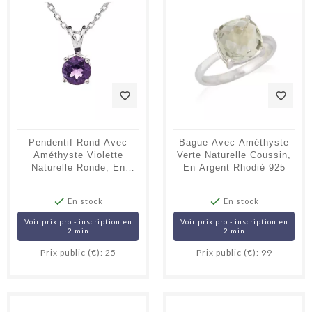
favorite_border
favorite_border
Pendentif Rond Avec
Bague Avec Améthyste
Améthyste Violette
Verte Naturelle Coussin,
Naturelle Ronde, En
En Argent Rhodié 925
Argent Rhodié 925


En stock
En stock
Voir prix pro - inscription en
Voir prix pro - inscription en
2 min
2 min
Prix public (€): 25
Prix public (€): 99