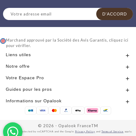
Marchand approuvé par la Société des Avis Garantis,
cliquez ici
pour vérifier
.
Liens utiles

Notre offre

Votre Espace Pro

Guides pour les pros

Informations sur Opalook

© 2026 - Opalook FranceTM
This site is protected by reCAPTCHA and the Google
Privacy Policy
and
Terms of Service
apply.