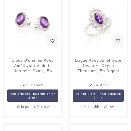
favorite_border
favorite_border
Clous D'oreilles Avec
Bague Avec Améthyste
Améthyste Violette
Ovale Et Oxyde
Naturelle Ovale, En
Zirconium, En Argent
Argent Vieilli 925
Rhodié 925


En stock
En stock
Voir prix pro - inscription en
Voir prix pro - inscription en
2 min
2 min
Prix public (€): 39
Prix public (€): 89