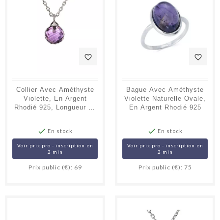
favorite_border
favorite_border
Collier Avec Améthyste
Bague Avec Améthyste
Violette, En Argent
Violette Naturelle Ovale,
Rhodié 925, Longueur 42
En Argent Rhodié 925
+ 3 Cm


En stock
En stock
Voir prix pro - inscription en
Voir prix pro - inscription en
2 min
2 min
Prix public (€): 69
Prix public (€): 75