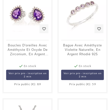
favorite_border
favorite_border
Boucles D'oreilles Avec
Bague Avec Améthyste
Améthyste Et Oxyde De
Violette Naturelle, En
Zirconium, En Argent
Argent Rhodié 925
Rhodié 925


En stock
En stock
Voir prix pro - inscription en
Voir prix pro - inscription en
2 min
2 min
Prix public (€): 89
Prix public (€): 59