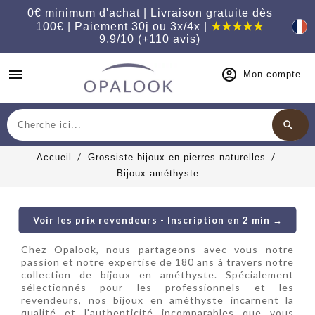
0€ minimum d'achat | Livraison gratuite dès
100€ | Paiement 30j ou 3x/4x |
★★★★★
9,9/10 (+110 avis)
menu
Mon compte
search
Chercher
Accueil
Grossiste bijoux en pierres naturelles
Bijoux améthyste
Bijoux améthyste
Voir les prix revendeurs - Inscription en 2 min →
Chez Opalook, nous partageons avec vous notre
passion et notre expertise de 180 ans à travers notre
collection de bijoux en améthyste. Spécialement
sélectionnés pour les professionnels et les
revendeurs, nos bijoux en améthyste incarnent la
qualité et l'authenticité incomparables que vous