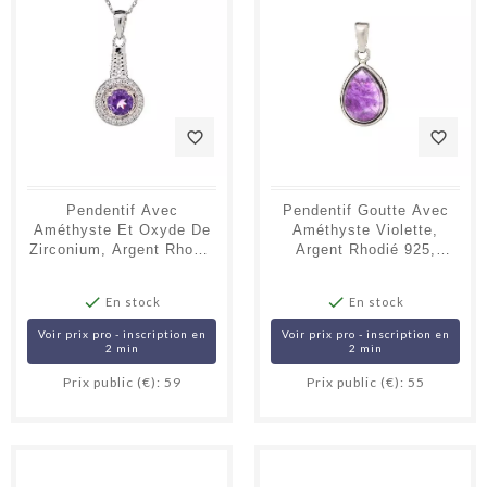
favorite_border
favorite_border
Pendentif Avec
Pendentif Goutte Avec
Améthyste Et Oxyde De
Améthyste Violette,
Zirconium, Argent Rhodié
Argent Rhodié 925,
925, 1,8+0,7 Cm
Hauteur 1,5+0,8 Cm


En stock
En stock
Voir prix pro - inscription en
Voir prix pro - inscription en
2 min
2 min
Prix public (€): 59
Prix public (€): 55