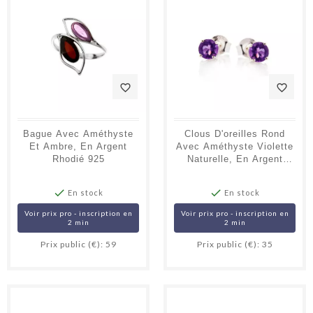
favorite_border
favorite_border
Bague Avec Améthyste
Clous D'oreilles Rond
Et Ambre, En Argent
Avec Améthyste Violette
Rhodié 925
Naturelle, En Argent
Rhodié 925


En stock
En stock
Voir prix pro - inscription en
Voir prix pro - inscription en
2 min
2 min
Prix public (€): 59
Prix public (€): 35