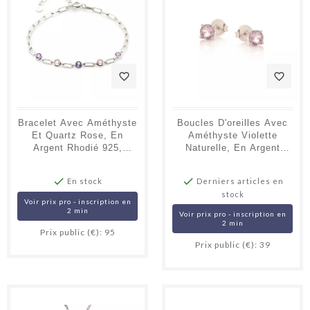
favorite_border
favorite_border
Bracelet Avec Améthyste
Boucles D'oreilles Avec
Et Quartz Rose, En
Améthyste Violette
Argent Rhodié 925,
Naturelle, En Argent
Longueur 15+3 Cm
Rhodié 925


En stock
Derniers articles en
stock
Voir prix pro - inscription en
2 min
Voir prix pro - inscription en
2 min
Prix public (€): 95
Prix public (€): 39