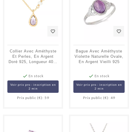
favorite_border
favorite_border
Collier Avec Améthyste
Bague Avec Améthyste
Et Perles, En Argent
Violette Naturelle Ovale,
Doré 925, Longueur 40 +
En Argent Vieilli 925
5 Cm


En stock
En stock
Voir prix pro - inscription en
Voir prix pro - inscription en
2 min
2 min
Prix public (€): 59
Prix public (€): 49