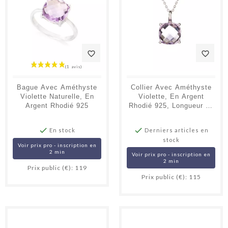
favorite_border
favorite_border
Bague Avec Améthyste
Collier Avec Améthyste
Violette Naturelle, En
Violette, En Argent
Argent Rhodié 925
Rhodié 925, Longueur 42
+ 3 Cm


En stock
Derniers articles en
stock
Voir prix pro - inscription en
2 min
Voir prix pro - inscription en
2 min
Prix public (€): 119
Prix public (€): 115