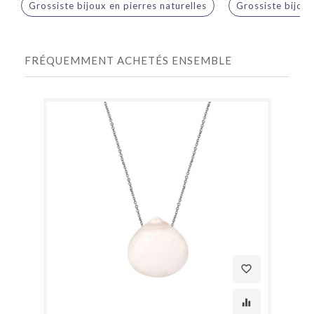
Grossiste bijoux en pierres naturelles
Grossiste bijou
FRÉQUEMMENT ACHETÉS ENSEMBLE
favorite_border
equalizer