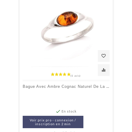
favorite_border
equalizer
Bague Avec Ambre Cognac Naturel De La Mer Baltique Ovale, En Argent Rhodié 925

En stock
Voir prix pro - connexion /
inscription en 2 min