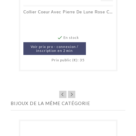
Collier Coeur Avec Pierre De Lune Rose Coeur, En Argent Rhodié 925, 42+3cm

En stock
Voir prix pro - connexion /
inscription en 2 min
Prix public (€): 35
BIJOUX DE LA MÊME CATÉGORIE