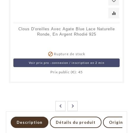
favorite_border
equalizer
Clous D'oreilles Avec Agate Blue Lace Naturelle
Ronde, En Argent Rhodié 925

Rupture de stock
Voir prix pro - connexion / inscription en 2 min
Prix public (€): 45


Description
Détails du produit
Origine et