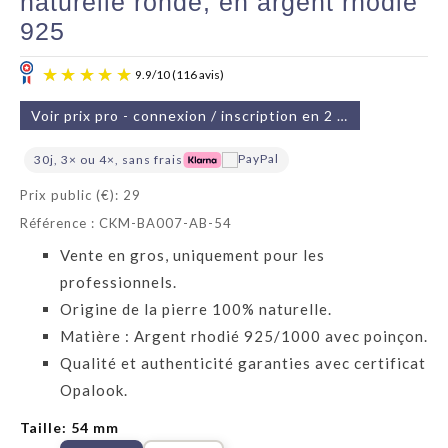
naturelle ronde, en argent rhodié
925
Voir prix pro - connexion / inscription en 2 min
30j, 3× ou 4×, sans frais
Prix public (€): 29
Référence : CKM-BA007-AB-54
9.9
/
10
(116 avis)
Vente en gros, uniquement pour les
professionnels.
Origine de la pierre 100% naturelle.
Matière : Argent rhodié 925/1000 avec poinçon.
Qualité et authenticité garanties avec certificat
Opalook.
Taille: 54 mm