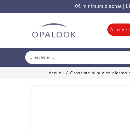
0€ minimum d'achat | Li
À la une
Accueil
Grossiste bijoux en pierres 