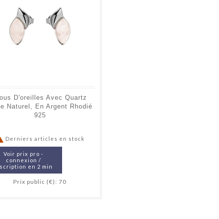
ous D'oreilles Avec Quartz
e Naturel, En Argent Rhodié
925

Derniers articles en stock
Voir prix pro -
connexion /
scription en 2 min
Prix public (€): 70