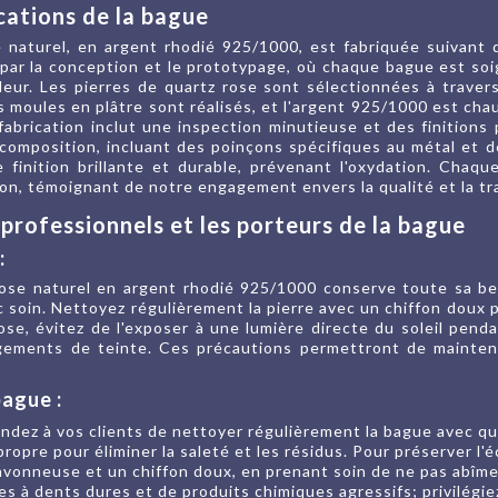
cations de la bague
e naturel, en argent rhodié 925/1000, est fabriquée suivant
par la conception et le prototypage, où chaque bague est so
eur. Les pierres de quartz rose sont sélectionnées à traver
es moules en plâtre sont réalisés, et l'argent 925/1000 est ch
fabrication inclut une inspection minutieuse et des finition
composition, incluant des poinçons spécifiques au métal et 
e finition brillante et durable, prévenant l'oxydation. Chaq
ion, témoignant de notre engagement envers la qualité et la t
 professionnels et les porteurs de la bague
:
rose naturel en argent rhodié 925/1000 conserve toute sa be
c soin. Nettoyez régulièrement la pierre avec un chiffon doux p
ose, évitez de l'exposer à une lumière directe du soleil pend
ements de teinte. Ces précautions permettront de maintenir 
bague :
dez à vos clients de nettoyer régulièrement la bague avec qua
opre pour éliminer la saleté et les résidus. Pour préserver l'écl
 savonneuse et un chiffon doux, en prenant soin de ne pas abîm
es à dents dures et de produits chimiques agressifs; privilégie