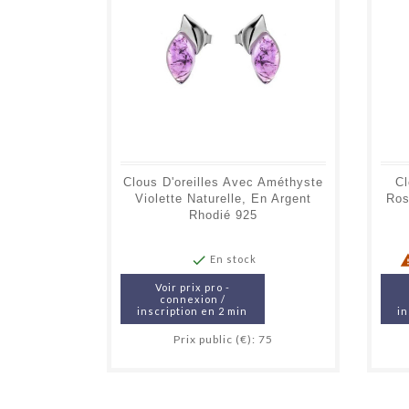
Clous D'oreilles Avec Améthyste
Cl
Violette Naturelle, En Argent
Ros
Rhodié 925

En stock
Voir prix pro -
connexion /
inscription en 2 min
in
Prix public (€): 75