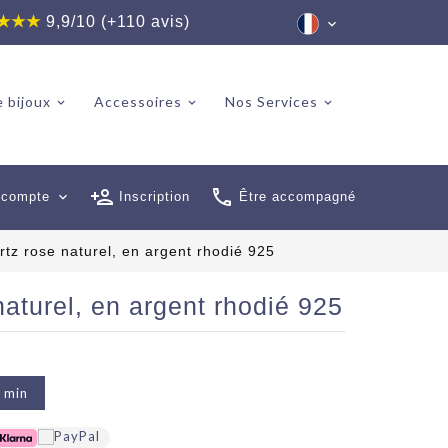
★★★
9,9/10 (+110 avis)
 bijoux
Accessoires
Nos Services
 compte
expand_more
Inscription
Être accompagné
tz rose naturel, en argent rhodié 925
aturel, en argent rhodié 925
2 min
6 avis)