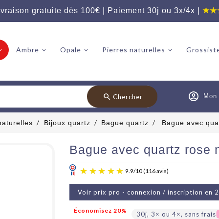
vraison gratuite dès 100€ | Paiement 30j ou 3x/4x |
★★
Ambre
Opale
Pierres naturelles
Grossiste
search
Mon
Chercher
naturelles
Bijoux quartz
Bague quartz
Bague avec quar
Bague avec quartz rose n
Voir prix pro - connexion / inscription en 
9.9
/
10
(11
Économisez 20%
30j, 3× ou 4×, sans frais