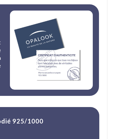
t
e
a
e
hodié 925/1000