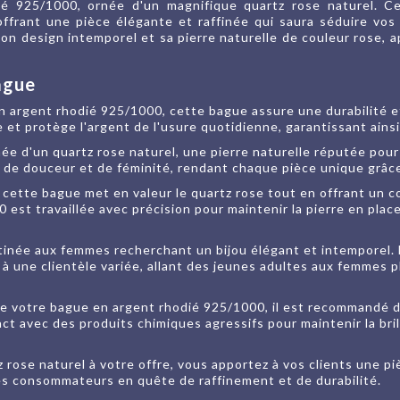
é 925/1000, ornée d'un magnifique quartz rose naturel. Ce
offrant une pièce élégante et raffinée qui saura séduire vos c
son design intemporel et sa pierre naturelle de couleur rose,
ague
n argent rhodié 925/1000, cette bague assure une durabilité et
te et protège l'argent de l'usure quotidienne, garantissant ains
née d'un quartz rose naturel, une pierre naturelle réputée pour
de douceur et de féminité, rendant chaque pièce unique grâce a
 cette bague met en valeur le quartz rose tout en offrant un c
est travaillée avec précision pour maintenir la pierre en plac
tinée aux femmes recherchant un bijou élégant et intemporel. 
à une clientèle variée, allant des jeunes adultes aux femmes 
 de votre bague en argent rhodié 925/1000, il est recommandé 
act avec des produits chimiques agressifs pour maintenir la bri
rose naturel à votre offre, vous apportez à vos clients une piè
es consommateurs en quête de raffinement et de durabilité.