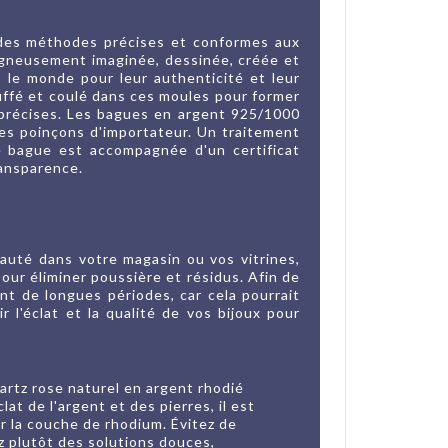
 des méthodes précises et conformes aux
igneusement imaginée, dessinée, créée et
s le monde pour leur authenticité et leur
auffé et coulé dans ces moules pour former
s précises. Les bagues en argent 925/1000
des poinçons d'importateur. Un traitement
ue bague est accompagnée d'un certificat
ransparence.
auté dans votre magasin ou vos vitrines,
our éliminer poussière et résidus. Afin de
ant de longues périodes, car cela pourrait
l'éclat et la qualité de vos bijoux pour
rtz rose naturel en argent rhodié
at de l'argent et des pierres, il est
er la couche de rhodium. Évitez de
z plutôt des solutions douces,