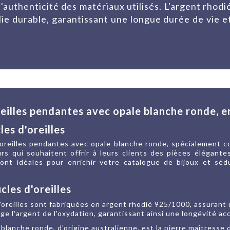
l'authenticité des matériaux utilisés. L'argent rhodi
lie durable, garantissant une longue durée de vie e
oreilles pendantes avec opale blanche ronde, 
es d'oreilles
'oreilles pendantes avec opale blanche ronde, spécialement c
rs qui souhaitent offrir à leurs clients des pièces élégantes
s sont idéales pour enrichir votre catalogue de bijoux et sé
les d'oreilles
'oreilles sont fabriquées en argent rhodié 925/1000, assurant u
ge l'argent de l'oxydation, garantissant ainsi une longévité ac
e blanche ronde, d'origine australienne, est la pierre maîtresse 