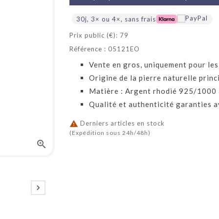
9.9
/
10
(11
30j, 3× ou 4×, sans frais
Prix public (€): 79
Référence : 05121EO
Vente en gros, uniquement pour les
Origine de la pierre naturelle princi
Matière : Argent rhodié 925/1000 
Qualité et authenticité garanties a

Derniers articles en stock
(Expédition sous 24h/48h)

