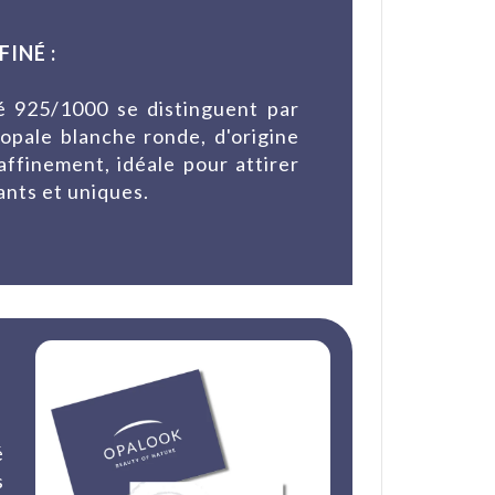
INÉ :
é 925/1000 se distinguent par
'opale blanche ronde, d'origine
ffinement, idéale pour attirer
ants et uniques.
é
s