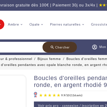
vraison gratuite dès 100€ | Paiement 30j ou 3x/4x |
★★
Ambre
Opale
Pierres naturelles
Grossiste
search
Mon
Chercher
eur & professionnel
Bijoux femme
Boucles d'oreilles fem
 d'oreilles pendantes avec opale blanche ronde, en argent rh
Boucles d'oreilles penda
ronde, en argent rhodié 
Voir prix pro - connexion / inscription en 