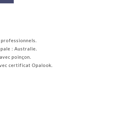
6 avis)
 professionnels.
pale : Australie.
avec poinçon.
vec certificat Opalook.