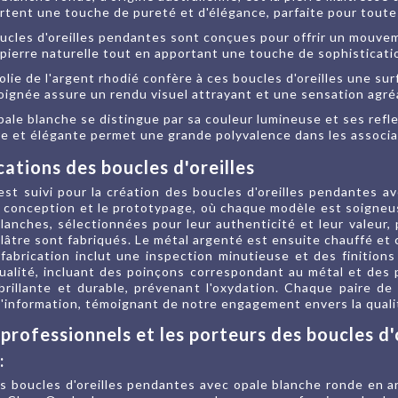
ortent une touche de pureté et d'élégance, parfaite pour toute
oucles d'oreilles pendantes sont conçues pour offrir un mouveme
 pierre naturelle tout en apportant une touche de sophisticat
 polie de l'argent rhodié confère à ces boucles d'oreilles une sur
 soignée assure un rendu visuel attrayant et une sensation agré
'opale blanche se distingue par sa couleur lumineuse et ses refl
e et élégante permet une grande polyvalence dans les associat
cations des boucles d'oreilles
t suivi pour la création des boucles d'oreilles pendantes a
conception et le prototypage, où chaque modèle est soigneu
blanches, sélectionnées pour leur authenticité et leur valeur,
 plâtre sont fabriqués. Le métal argenté est ensuite chauffé et
fabrication inclut une inspection minutieuse et des finition
ualité, incluant des poinçons correspondant au métal et des
brillante et durable, prévenant l'oxydation. Chaque paire d
 d'information, témoignant de notre engagement envers la quali
 professionnels et les porteurs des boucles d'
:
es boucles d'oreilles pendantes avec opale blanche ronde en a