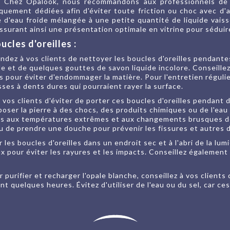
s. Chez Opalook, nous recommandons aux professionnels de
iquement dédiées afin d'éviter toute friction ou choc avec d'a
ibé d'eau froide mélangée à une petite quantité de liquide vai
 assurant ainsi une présentation optimale en vitrine pour séduir
cles d'oreilles :
dez à vos clients de nettoyer les boucles d'oreilles pendante
ède et de quelques gouttes de savon liquide incolore. Conseil
pour éviter d'endommager la matière. Pour l'entretien régulier,
ses à dents dures qui pourraient rayer la surface.
 vos clients d'éviter de porter ces boucles d'oreilles pendant
ser la pierre à des chocs, des produits chimiques ou de l'eau
les aux températures extrêmes et aux changements brusques de
 ou de prendre une douche pour prévenir les fissures et autre
es boucles d'oreilles dans un endroit sec et à l'abri de la lum
x pour éviter les rayures et les impacts. Conseillez également 
 purifier et recharger l'opale blanche, conseillez à vos clients
nt quelques heures. Évitez d'utiliser de l'eau ou du sel, car 