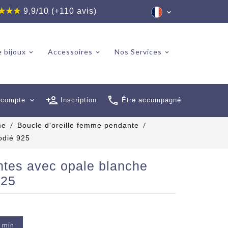
★★★
9,9/10 (+110 avis)
 bijoux
Accessoires
Nos Services
 compte
expand_more
Inscription
Être accompagné
me
Boucle d'oreille femme pendante
odié 925
ntes avec opale blanche
925
2 min