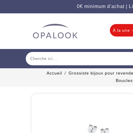
0€ minimum d'achat | Li
À la une
Accueil
Grossiste bijoux pour revend
Boucles