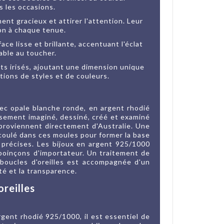
s les occasions.
nt gracieux et attirer l'attention. Leur
ion à chaque tenue.
face lisse et brillante, accentuant l'éclat
able au toucher.
ets irisés, ajoutant une dimension unique
ions de styles et de couleurs.
vec opale blanche ronde, en argent rhodié
sement imaginé, dessiné, créé et examiné
 proviennent directement d'Australie. Une
 coulé dans ces moules pour former la base
s précises. Les bijoux en argent 925/1000
 poinçons d'importateur. Un traitement de
e boucles d'oreilles est accompagnée d'un
té et la transparence.
oreilles
rgent rhodié 925/1000, il est essentiel de