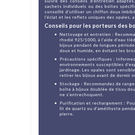
suivre des conseils d'entretien adapté
sachets individuels ou des boîtes spécif
conseillé d'utiliser un chiffon doux imb
l'éclat et les reflets uniques des opales,
Conseils pour les porteurs des bou
Nettoyage et entretien : Recomman
rhodié 925/1000, à l'aide d'eau ti
bijoux pendant de longues périodes 
doux et humide, en évitant les bros
Précautions spécifiques : Informez
environnements susceptibles d'expo
jardinage. Les opales sont sensib
retirer les bijoux avant de dormir
Stockage : Recommandez de ranger l
boîte à bijoux doublée de tissu dou
ne s'entrechoquent.
Purification et rechargement : Pour
lit de quartz ou d'améthyste penda
pierre.