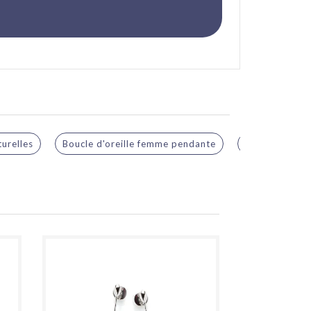
turelles
Boucle d'oreille femme pendante
Grossiste bouc