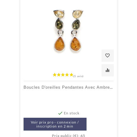
favorite_border
equalizer
Boucles D'oreilles Pendantes Avec Ambre Multicolore Goutte, En Argent Rhodié 925

En stock
Voir prix pro - connexion /
inscription en 2 min
Prix public (€): 65