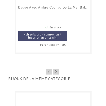
Bague Avec Ambre Cognac De La Mer Baltique Ovale, En Argent Vieilli 925

En stock
Voir prix pro - connexion /
inscription en 2 min
Prix public (€): 35
BIJOUX DE LA MÊME CATÉGORIE