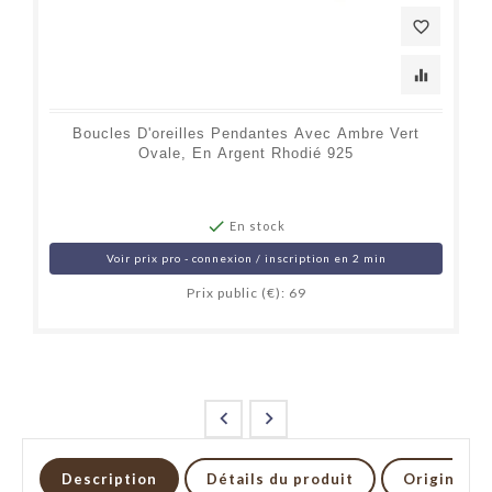
favorite_border
equalizer
Boucles D'oreilles Pendantes Avec Ambre Vert
Ovale, En Argent Rhodié 925

En stock
Voir prix pro - connexion / inscription en 2 min
Prix public (€): 69


Description
Détails du produit
Origine et