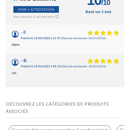
/10
VOIR L'ATTESTATION
Basé sur 2 avis
Avis soumis à un contrôle
- F.
Publié le 13/05/2026 à 15:35
(Date de commande : 04/05/2026)
idem
- B.
Publié le 19/03/2025 à 09:14
(Date de commande : 20/02/2025)
ras
DÉCOUVREZ LES CATÉGORIES DE PRODUITS
ASSOCIÉS
Grossiste bijoux pour revendeur & professionnel
Gros