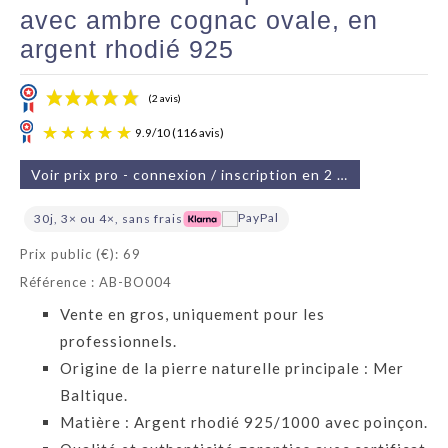
avec ambre cognac ovale, en
argent rhodié 925
Voir prix pro - connexion / inscription en 2 min
30j, 3× ou 4×, sans frais
Prix public (€): 69
(2 avis)
Référence : AB-BO004
Vente en gros, uniquement pour les
9.9
/
10
(116 avis)
professionnels.
Origine de la pierre naturelle principale : Mer
Baltique.
Matière : Argent rhodié 925/1000 avec poinçon.