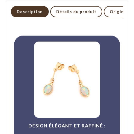
Description
Détails du produit
Origine et
DESIGN ÉLÉGANT ET RAFFINÉ :