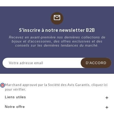
mail
S'inscrire à notre newsletter B2B
Recevez en avant-première nos dernières collections de
bijoux et d'accessoires, des offres exclusives et des
conseils sur les dernières tendances du marché.
Marchand approuvé par la Société des Avis Garantis,
cliquez ici
pour vérifier
.
Liens utiles

Notre offre
