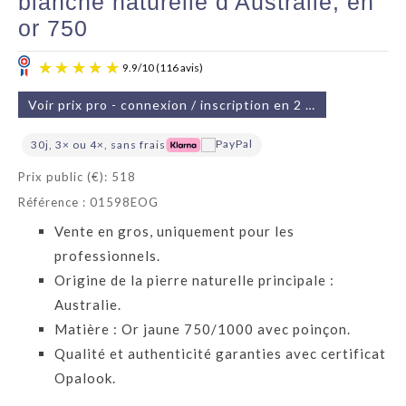
blanche naturelle d'Australie, en
or 750
Voir prix pro - connexion / inscription en 2 min
30j, 3× ou 4×, sans frais
Prix public (€): 518
Référence : 01598EOG
9.9
/
10
(116 avis)
Vente en gros, uniquement pour les
professionnels.
Origine de la pierre naturelle principale :
Australie.
Matière : Or jaune 750/1000 avec poinçon.
Qualité et authenticité garanties avec certificat
Opalook.