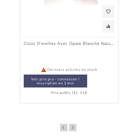
favorite_border
equalizer
Clous D'oreilles Avec Opale Blanche Naturelle D'Australie Ovale, En Or 750

Derniers articles en stock
Voir prix pro - connexion /
inscription en 2 min
Prix public (€): 318