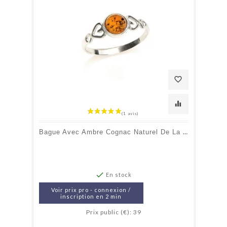
favorite_border
equalizer
Bague Avec Ambre Cognac Naturel De La Mer Baltique Rond, En Argent Rhodié 925

En stock
Voir prix pro - connexion /
inscription en 2 min
Prix public (€): 39