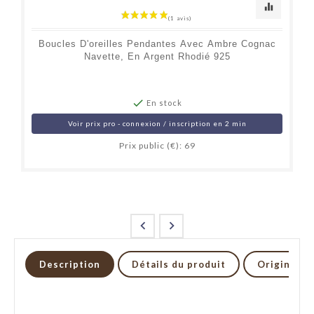
equalizer
Boucles D'oreilles Pendantes Avec Ambre Cognac
Navette, En Argent Rhodié 925

En stock
Voir prix pro - connexion / inscription en 2 min
Prix public (€): 69


Description
Détails du produit
Origine et