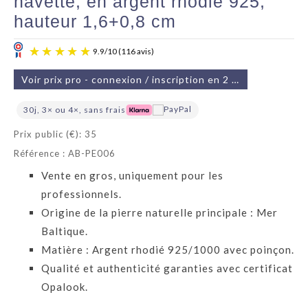
navette, en argent rhodié 925,
hauteur 1,6+0,8 cm
Voir prix pro - connexion / inscription en 2 min
30j, 3× ou 4×, sans frais
Prix public (€): 35
Référence : AB-PE006
9.9
/
10
(116 avis)
Vente en gros, uniquement pour les
professionnels.
Origine de la pierre naturelle principale : Mer
Baltique.
Matière : Argent rhodié 925/1000 avec poinçon.
Qualité et authenticité garanties avec certificat
Opalook.