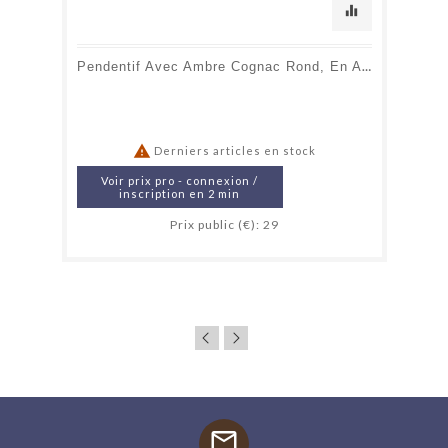
equalizer
Pendentif Avec Ambre Cognac Rond, En Argent Rhodié 925, Hauteur 2 Cm

Derniers articles en stock
Voir prix pro - connexion /
inscription en 2 min
Prix public (€): 29
mail