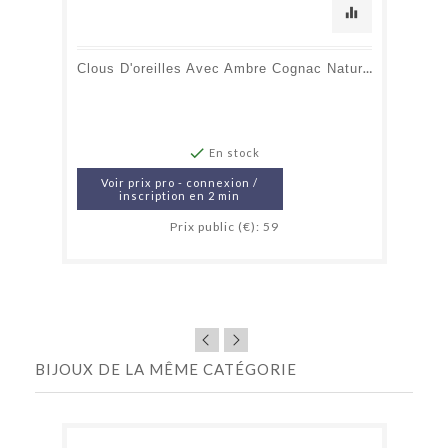
equalizer
Clous D'oreilles Avec Ambre Cognac Naturel De La Mer Baltique Rond, Argent Doré

En stock
Voir prix pro - connexion /
inscription en 2 min
Prix public (€): 59
BIJOUX DE LA MÊME CATÉGORIE