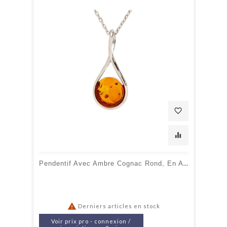
favorite_border
equalizer
Pendentif Avec Ambre Cognac Rond, En Argent Rhodié 925, Hauteur 2 Cm

Derniers articles en stock
Voir prix pro - connexion /