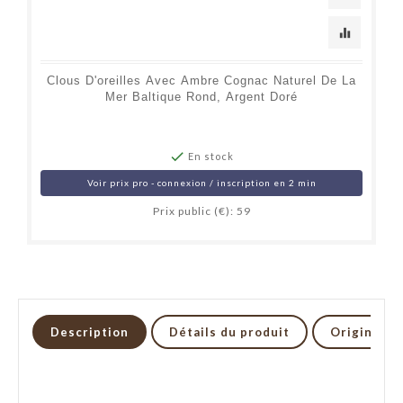
equalizer
Clous D'oreilles Avec Ambre Cognac Naturel De La
Mer Baltique Rond, Argent Doré

En stock
Voir prix pro - connexion / inscription en 2 min
Prix public (€): 59
Description
Détails du produit
Origine et