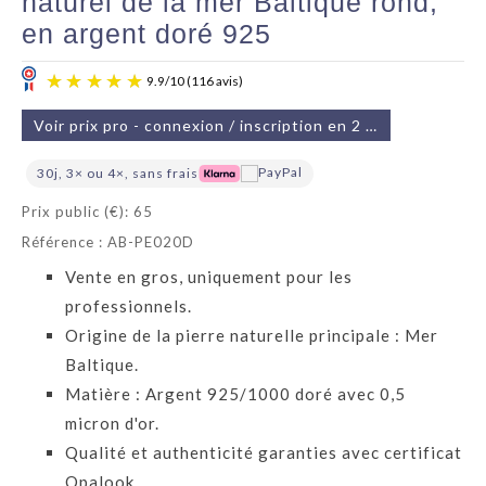
naturel de la mer Baltique rond,
en argent doré 925
Voir prix pro - connexion / inscription en 2 min
30j, 3× ou 4×, sans frais
Prix public (€): 65
Référence : AB-PE020D
9.9
/
10
(116 avis)
Vente en gros, uniquement pour les
professionnels.
Origine de la pierre naturelle principale : Mer
Baltique.
Matière : Argent 925/1000 doré avec 0,5
micron d'or.
Qualité et authenticité garanties avec certificat
Opalook.