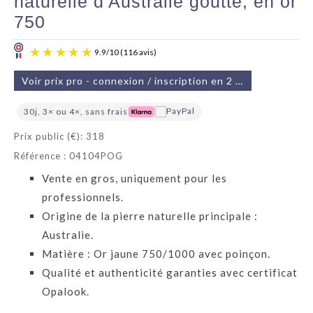
naturelle d'Australie goutte, en or
750
Voir prix pro - connexion / inscription en 2 min
30j, 3× ou 4×, sans frais
Prix public (€): 318
Référence : 04104POG
9.9
/
10
(116 avis)
Vente en gros, uniquement pour les
professionnels.
Origine de la pierre naturelle principale :
Australie.
Matière : Or jaune 750/1000 avec poinçon.
Qualité et authenticité garanties avec certificat
Opalook.