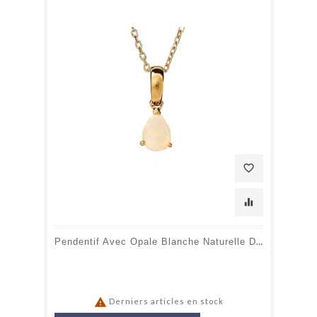
favorite_border
equalizer
Pendentif Avec Opale Blanche Naturelle D'Australie Goutte, En Or 750

Derniers articles en stock