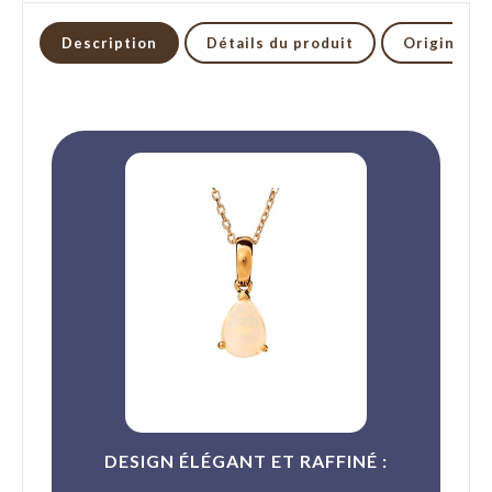
Description
Détails du produit
Origine et
DESIGN ÉLÉGANT ET RAFFINÉ :