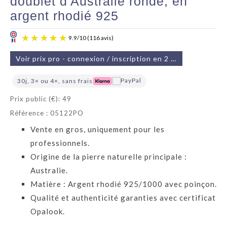
doublet d'Australie ronde, en
argent rhodié 925
Voir prix pro - connexion / inscription en 2 min
30j, 3× ou 4×, sans frais
Prix public (€): 49
Référence : 05122PO
9.9
/
10
(116 avis)
Vente en gros, uniquement pour les
professionnels.
Origine de la pierre naturelle principale :
Australie.
Matière : Argent rhodié 925/1000 avec poinçon.
Qualité et authenticité garanties avec certificat
Opalook.