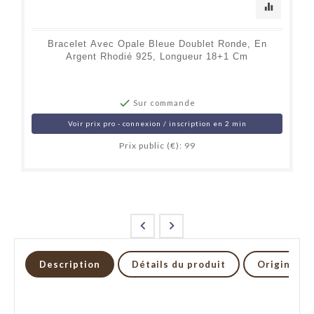
equalizer
Bracelet Avec Opale Bleue Doublet Ronde, En
Argent Rhodié 925, Longueur 18+1 Cm

Sur commande
Voir prix pro - connexion / inscription en 2 min
Prix public (€): 99


Description
Détails du produit
Origine et