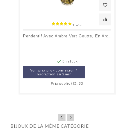
favorite_border
equalizer
Pendentif Avec Ambre Vert Goutte, En Argent Rhodié 925, Hauteur 1+0,8 Cm

En stock
Voir prix pro - connexion /
inscription en 2 min
Prix public (€): 35
BIJOUX DE LA MÊME CATÉGORIE