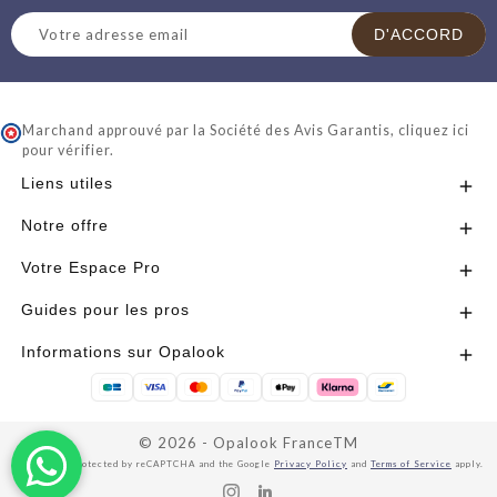
Marchand approuvé par la Société des Avis Garantis,
cliquez ici
pour vérifier
.
Liens utiles

Notre offre

Votre Espace Pro

Guides pour les pros

Informations sur Opalook

© 2026 - Opalook FranceTM
This site is protected by reCAPTCHA and the Google
Privacy Policy
and
Terms of Service
apply.